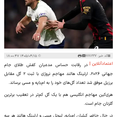
کد خبر: 781227
۱۴۰۵/۰۴/۱۵ ۱۸:۰۰:۴۷
اعتمادآنلاین |
در رقابت حساس مدعیان کفش طلای جام
جهانی ۲۰۲۶، ارلینگ هالند مهاجم نروژی با ثبت ۲ گل مقابل
برزیل موفق شد تعداد گل‌های خود را به ام‌باپه و مسی برساند.
هری‌کین مهاجم انگلیسی هم با یک گل کم‌تر در تعقیب برترین
گلزنان جام است.
در حال حاضر کیلیان ام‌باپه، لیونل مسی و ارلینگ هالند هر سه