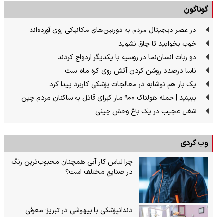
گوناگون
در عصر دیجیتال مردم به دوربین‌های مکانیکی روی آورده‌اند
خوب بخوابید تا چاق نشوید
دو ربات انسان‌نما در روسیه با یکدیگر ازدواج کردند
ناسا درصدد روشن کردن آتش روی کره ماه است
یک بار هم نوشابه در معالجات پزشکی کاربرد پیدا کرد
ببینید | حمله هولناک ۹۰۰ مار کبرای قاتل به ساکنان مردم چین
شغل عجیب در یک باغ وحش چینی
وب گردی
چرا لباس کار آبی همچنان محبوب‌ترین رنگ
در صنایع مختلف است؟
دندانپزشکی با بیهوشی در تبریز؛ معرفی