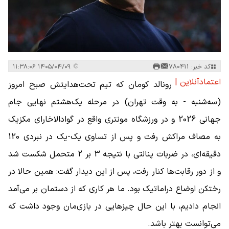
کد خبر: 780411
۱۴۰۵/۰۴/۰۹ ۱۱:۳۸:۰۶
اعتمادآنلاین |
رونالد کومان که تیم تحت‌هدایتش صبح امروز
(سه‌شنبه - به وقت تهران) در مرحله یک‌هشتم نهایی جام
جهانی 2026 و در ورزشگاه مونتری واقع در گوادالاخارای مکزیک
به مصاف مراکش رفت و پس از تساوی یک-یک در نبردی 120
دقیقه‌ای، در ضربات پنالتی با نتیجه 3 بر 2 متحمل شکست شد
و از دور رقابت‌ها کنار رفت، پس از این دیدار گفت: همین حالا در
رختکن اوضاع دراماتیک بود. ما هر کاری که از دستمان بر می‌آمد
انجام دادیم، با این حال چیزهایی در بازی‌مان وجود داشت که
می‌توانست بهتر باشد.