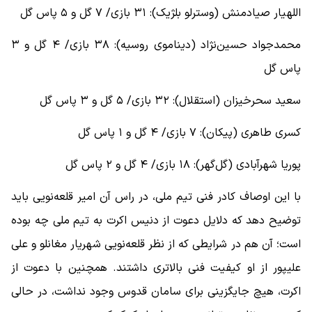
اللهیار صیادمنش (وسترلو بلژیک): ۳۱ بازی/ ۷ گل و ۵ پاس گل
محمدجواد حسین‌نژاد (دیناموی روسیه): ۳۸ بازی/ ۴ گل و ۳
پاس گل
سعید سحرخیزان (استقلال): ۳۲ بازی/ ۵ گل و ۳ پاس گل
کسری طاهری (پیکان): ۷ بازی/ ۴ گل و ۱ پاس گل
پوریا شهرآبادی (گل‌گهر): ۱۸ بازی/ ۴ گل و ۲ پاس گل
با این اوصاف کادر فنی تیم ملی، در راس آن امیر قلعه‌نویی باید
توضیح دهد که دلایل دعوت از دنیس اکرت به تیم ملی چه بوده
است؛ آن هم در شرایطی که از نظر قلعه‌نویی شهریار مغانلو و علی
علیپور از او کیفیت فنی بالاتری داشتند. همچنین با دعوت از
اکرت، هیچ جایگزینی برای سامان قدوس وجود نداشت، در حالی