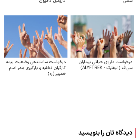
سنتی
گازوئیل کامیون
درخواست داروی حیاتی بیماران
درخواست ساماندهی وضعیت بیمه
سی‌اف (الیفترک - ALYFTREK)
کارگران تخلیه و بارگیری بندر امام
خمینی‌(ره)
دیدگاه تان را بنویسید