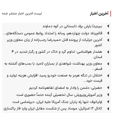
آخرین اخبار
لیست آخرین اخبار منتشر شده
ببینید| بارش برف تابستانی در کوه دماوند
قائم‌پناه: دولت چهاردهم، رسانه را امتداد روابط عمومی دستگاه‌های…
آخرین جزئیات از پرونده قتل حمیدرضا رجب‌زاده از زبان معاون وزیر
کشور
هشدار هواشناسی؛ تداوم گرد و خاک در کشور و رگبار شدید در ۴
استان
معاون وزیر بهداشت: شواهدی از بمباران لامرد با بمب‌های آغشته به
فسفر…
اختلال در تنگه هرمز به صنعت خودرو رسید؛ افزایش هزینه تولید و
قیمت خود…
حضرتی: دشمن را وادار به امضای تفاهم‌نامه کردیم
وزیر آموزش‌وپرورش: سال تحصیلی آینده حتماً حضوری است
اولیانوف: تنها راه پایان جنگ آمریکا علیه ایران، دیپلماسی است
کانال ۱۲ اسرائیل: موساد پس از شکست مقابل ایران وارد فاز پاکسازی