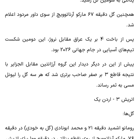
پنالتی به سومین گل رسید.
همچنین گل دقیقه ۶۷ مارکو آرناتوویچ از سوی داور مردود اعلام
شد.
پس از باخت 4 بر یک عراق مقابل نروژ، این دومین شکست
تیم‌های آسیایی در جام جهانی 2026 بود.
پیش از این در دیگر دیدار این گروه آرژانتین مقابل الجزایر با
نتیجه قاطع ۳ بر صفر صاحب برتری شد که هر سه گل را لیونل
مسی به ثمر رساند.
اتریش‌ ۳ - اردن یک
گل‌ها:
رومانو اشمید دقیقه ۲۱ و محمد ابونادی (گل به خودی) در دقیقه
۷۶، مارکو آرناتوویچ از روی نقطه پنالتی در دقیقه ۱۰۰ برای اتریش