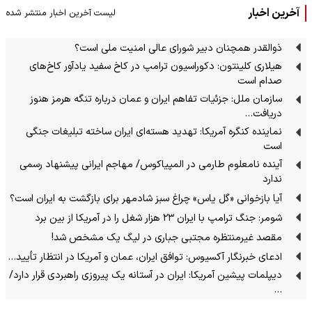
آخرین اخبار
لیست آخرین اخبار منتشر شده
ذوالقدر همچنان دبیر شورای ‌عالی امنیت ملی است؟
هیلاری کلینتون: دکوراسیون ترامپ در کاخ سفید یادآور کاخ‌های
صدام است
سازمان ملل: جزئیات تفاهم ایران و عمان درباره تنگه هرمز هنوز
دریافت…
نماینده کنگره آمریکا: تهدید هسته‌ای ایران ساخته تبلیغات جنگی
است
آینده نامعلوم طارمی در المپیاکوس/ مهاجم ایرانی پیشنهاد رسمی
ندارد
آیا بازخوانی «گل یاس» چراغ سبز شادمهر برای بازگشت به ایران است؟
شومر: جنگ ترامپ با ایران ۲۳ هزار شغل را در آمریکا از بین برد
مقصد غیرمنتظره مجتبی جباری در لیگ یک مشخص شد!
ادعای خبرنگار آکسیوس: توافق ایران، عمان و آمریکا در انتظار تأیید…
دیپلمات پیشین آمریکا: ایران در آستانه یک پیروزی راهبردی قرار دارد/
…