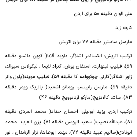
علی الوان دقیقه ۵۰ برای اردن
کارت زرد:
مارسل سابیتزر دقیقه ۷۷ برای اتریش
ترکیب اتریش: الکساندر اشلاگر، داوید آلابا( کوین دانسو دقیقه
۵۹)، فیلیپ لینهارت، استفان پوش، کنراد لایما ، نیکولاس سیوالد،
ژاور اشلاگر(کارنی چوکووامه کا دقیقه ۵۹)، فیلیپ موینه(پاول وانر
دقیقه ۵۹)، مارسل رابیتسر، رومانو اشمید( پاتریک ویمر دقیقه
۸۳)، ساشا کالادزیچ(مارکو آرناتوویچ دقیقه ۴۶)
ترکیب اردن: یزید ابولیلی، احسان حداد( محمد المردی دقیقه
۸۱)، عبدالله نصیب( سعید الروسن دقیقه ۸۱)، یزن العرب ، محمد
ابونادی(سالیم عبید دقیقه ۷۲)، مهند ابوطاها، نزار الرشدان ، نور