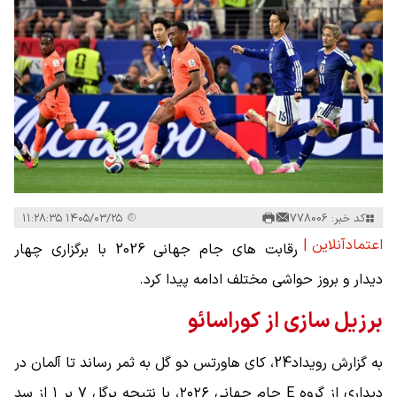
کد خبر: 778006
۱۴۰۵/۰۳/۲۵ ۱۱:۲۸:۳۵
اعتمادآنلاین |
رقابت های جام جهانی 2026 با برگزاری چهار
دیدار و بروز حواشی مختلف ادامه پیدا کرد.
برزیل سازی از کوراسائو
به گزارش رویداد24، کای هاورتس دو گل به ثمر رساند تا آلمان در
دیداری از گروه E جام جهانی ۲۰۲۶، با نتیجه پرگل ۷ بر ۱ از سد