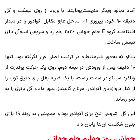
آماد دیالو، وینگر منچستریونایتد، با ورود از روی نیمکت و گل
دقیقه ۹۰ خود، پیروزی ۱-۰ ساحل عاج مقابل اکوادور را در دیدار
افتتاحیه گروه E جام جهانی ۲۰۲۶ رقم زد و شروعی ایده‌آل برای
تیمش ساخت.
دیالو که به‌طور غیرمنتظره در ترکیب اصلی قرار نگرفته بود، تنها
۱۰ دقیقه پس از ورودش در نیمه دوم، روی یک حرکت پرقدرت از
ویلفرد سینگو در سمت راست، با یک ضربه بغل پای دقیق توپ را
از کنار دروازه‌بان اکوادور، هرنان گالیندز، عبور داد و گل برتری را به
ثمر رساند.
این گل، شروعی تلخ برای اکوادور بود و همچنین به روند ۱۹ بازی
بدون شکست آن‌ها پایان داد.
حواشی روز چهارم جام جهانی