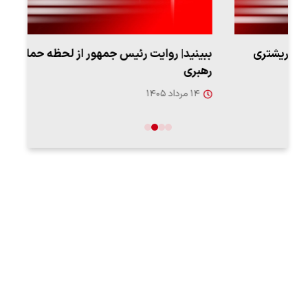
ببینید| روایت رئیس جمهور از لحظه حمله به بیت
پزشک
رهبری
به‌
۱۴ مرداد ۱۴۰۵
۱۳ مرد