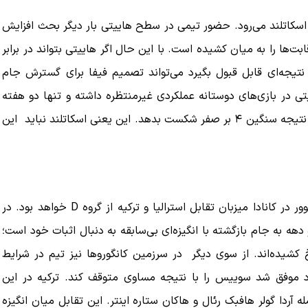
ف اسکاتلند می‌رود. حضور تیمی در سطح هاییتی بار دیگر بحث افزایش
بت‌ها را به میان کشیده است. با این حال اگر هاییتی بتواند در برابر
مز منوط به
ببینید| ویدئویی جدید از لحظه زلزله ۷.۱ ریشتری
"کوماموتو" ژاپن ۹ روز…
 نتیجه‌ای قابل قبول بگیرد می‌تواند تصمیم فیفا برای گسترش جام
۱۶ مرداد ۱۴۰۵
یتی در بازی‌های دوستانه عملکردی غیرمنتظره داشته و تنها دو هفته
پیش توانسته است نیوزیلند (یکی از همگروهی‌‌های ایران) را با نتیجه سنگین ۴ بر صفر شکست بدهد. این یعنی اسکاتلند نباید این
در ساعت 7:30 صبح یکشنبه به وقت کشورمان استادیوم ونکوور در کانادا میزبان تقابل استرالیا و ترکیه از گروه D خواهد بود. در
دهه به جام بازگشته ‌با انگیزه‌‌ای بی‌سابقه به دنبال اثبات خود است؛
خ کشیده‌‌اند. از سوی دیگر در سرزمین کانگوروها نیز تیم در شرایط
ود موفق شد سوییس را با نتیجه مساوی متوقف کند. ترکیه در این
 آردا گولر هافبک رئال و هاکان ستاره اینتر. این تقابل میان انگیزه