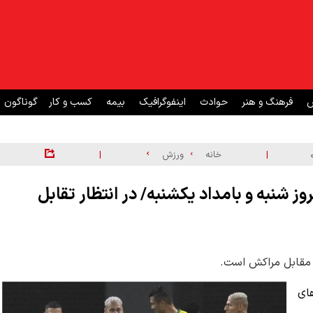
ش
فرهنگ و هنر
حوادث
اینفوگرافیک
بیمه
کسب و کار
گوناگون
|
|
خانه
ورزش
قابت امروز شنبه و بامداد یکشنبه/ در انتظار تقابل
 مقابل مراکش است.
ای