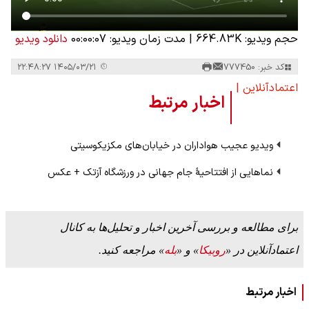
حجم ویدیو: 664.83K
|
مدت زمان ویدیو: 00:00:07
دانلود ویدیو
کد خبر: 777450
۱۴۰۵/۰۳/۲۱ ۲۲:۴۸:۲۷
اعتمادآنلاین |
اخبار مرتبط
ویدیو عجیب هواداران در خیابان‌های مکزیکوسیتی
نماهایی از افتتاحیۀ جام جهانی در ورزشگاه آزتک + عکس
برای مطالعه و بررسی آخرین اخبار و تحلیل‌ها به کانال
اعتمادآنلاین در «
روبیکا
» و «
بله
» مراجعه کنید.
اخبار مرتبط