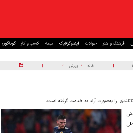
ش
فرهنگ و هنر
حوادث
اینفوگرافیک
بیمه
کسب و کار
گوناگون
|
|
خانه
ورزش
ش
ملی