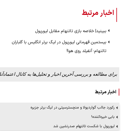
اخبار مرتبط
ن دفاع می‌کنیم، اما
ببینید| سخنگوی سپاه: بازگشایی تنگه هر
پذیرش شروط ایران از…
ببینید| خلاصه بازی تاتنهام مقابل لیورپول
۱۷ مرداد ۱۴۰۵
بیستمین قهرمانی لیورپول در لیگ برتر انگلیس با گلباران
تاتنهام؛ آنفیلد روی هوا!
برای مطالعه و بررسی آخرین اخبار و تحلیل‌ها به کانال اعتمادآنل
اخبار مرتبط
رکورد جالب گواردیولا و منچسترسیتی در لیگ برتر جزیره
بابی خیره‌کننده!
لیورپول با شکست تاتنهام صدرنشین شد