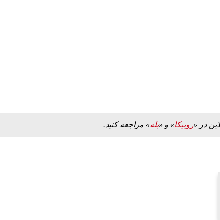
مز منوط به
ببینید| ویدئویی جدید از لحظه زلزله ۷.۱ ریشتری
"کوماموتو" ژاپن ۹ روز…
۱۶ مرداد ۱۴۰۵
این در «
روبیکا
» و «
بله
» مراجعه کنید.