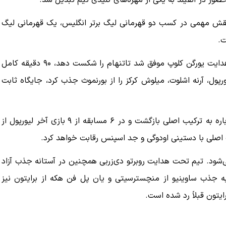
به میدان رفت و نقش مهمی در کسب دو قهرمانی لیگ برتر انگلیس، یک قهرمانی لیگ
ت.
او همچنین در فینال لیگ قهرمانان اروپا ۲۰۱۹ که تیم تحت هدایت یورگن کلوپ موفق شد تاتنهام را شکست دهد، ۹۰ دقیقه کامل
ول، آرنه اشلوت، میلوش کرکز را از بورنموث جذب کرد، جایگاه ثابت
با این حال، این مدافع باتجربه در هفته‌های پایانی فصل دوباره به ترکیب اصلی بازگشت و در ۶ مسابقه از ۹ بازی آخر لیورپول از
یب اصلی با دستینی اودوگی و جد اسپنس رقابت خواهد کرد.
شود. تیم تحت هدایت روبرتو دی‌زربی همچنین در آستانه جذب آزاد
 به جذب ساوینیو از منچسترسیتی و یان پل فن هکه از برایتون نیز
ایتون قبلاً رد شده است.