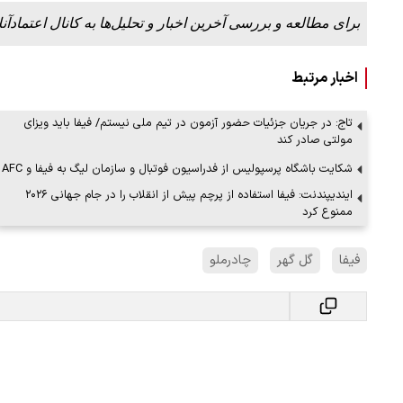
برای مطالعه و بررسی آخرین اخبار و تحلیل‌ها به کانال اعتمادآنل
ملات به عادل
ببینید| روایت رئیس جمهور از لحظه حمل
اخبار مرتبط
…
رهبری
۱۴ مرداد ۱۴۰۵
تاج: در جریان جزئیات حضور آزمون در تیم ملی نیستم/ فیفا باید ویزای
مولتی صادر کند
شکایت باشگاه پرسپولیس از فدراسیون فوتبال و سازمان لیگ به فیفا و AFC
ایندیپندنت: فیفا استفاده از پرچم پیش از انقلاب را در جام جهانی ۲۰۲۶
ممنوع کرد
فیفا
گل گهر
چادرملو