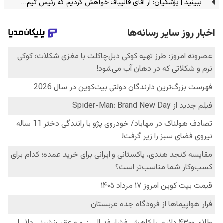
ببینید | پزشکیان: از آقای قالیباف خواهش کردیم که رئیس تیم…