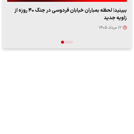
ببینید| ویدئویی جدید از لحظه زلزله ۷.۱ ریشتری
"کوماموتو" ژاپن ۹ روز…
۱۶ مرداد ۱۴۰۵