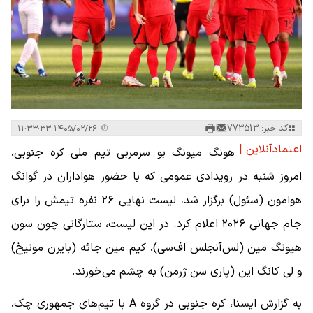
کد خبر: 773513
۱۴۰۵/۰۲/۲۶ ۱۱:۳۳:۳۳
اعتمادآنلاین |
هونگ میونگ بو سرمربی تیم ملی کره جنوبی،
امروز شنبه در رویدادی عمومی که با حضور هواداران در گوانگ
هوامون (سئول) برگزار شد، لیست نهایی ۲۶ نفره تیمش را برای
جام جهانی ۲۰۲۶ اعلام کرد. در این لیست، ستارگانی چون سون
هیونگ مین (لس‌آنجلس اف‌سی)، کیم مین جائه (بایرن مونیخ)
و لی کانگ این (پاری سن ژرمن) به چشم می‌خورند.
به گزارش ایسنا، کره جنوبی در گروه A با تیم‌های جمهوری چک،