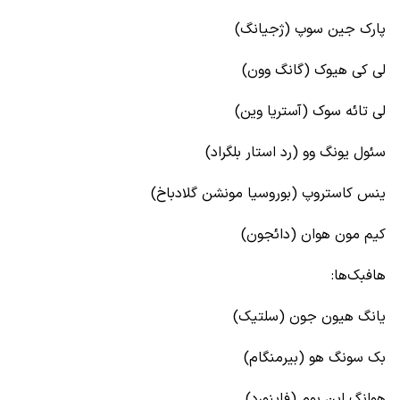
پارک جین سوپ (ژجیانگ)
لی کی هیوک (گانگ وون)
لی تائه سوک (آستریا وین)
سئول یونگ وو (رد استار بلگراد)
ینس کاستروپ (بوروسیا مونشن گلادباخ)
کیم مون هوان (دائجون)
هافبک‌ها:
یانگ هیون جون (سلتیک)
بک سونگ هو (بیرمنگام)
هوانگ این بوم (فاینورد)