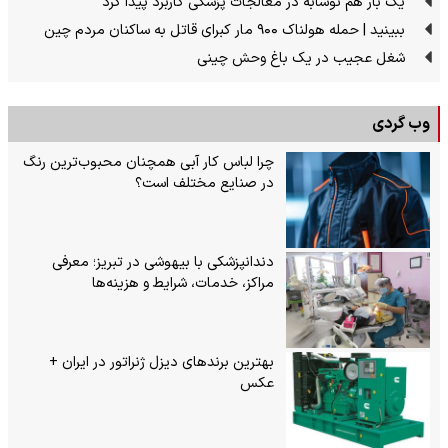
یک بار هم نوشابه در معالجات پزشکی کاربرد پیدا کرد
ببینید | حمله هولناک ۹۰۰ مار کبرای قاتل به ساکنان مردم چین
شغل عجیب در یک باغ وحش چینی
وب گردی
چرا لباس کار آبی همچنان محبوب‌ترین رنگ
در صنایع مختلف است؟
دندانپزشکی با بیهوشی در تبریز؛ معرفی
مراکز، خدمات، شرایط و هزینه‌ها
بهترین برندهای دیزل ژنراتور در ایران +
عکس