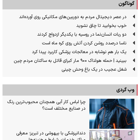
گوناگون
در عصر دیجیتال مردم به دوربین‌های مکانیکی روی آورده‌اند
خوب بخوابید تا چاق نشوید
دو ربات انسان‌نما در روسیه با یکدیگر ازدواج کردند
ناسا درصدد روشن کردن آتش روی کره ماه است
یک بار هم نوشابه در معالجات پزشکی کاربرد پیدا کرد
ببینید | حمله هولناک ۹۰۰ مار کبرای قاتل به ساکنان مردم چین
شغل عجیب در یک باغ وحش چینی
وب گردی
چرا لباس کار آبی همچنان محبوب‌ترین رنگ
در صنایع مختلف است؟
دندانپزشکی با بیهوشی در تبریز؛ معرفی
مراکز، خدمات، شرایط و هزینه‌ها