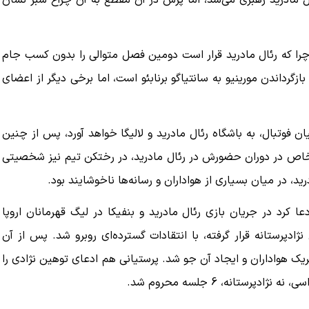
مادرید رهبری می‌شد، اما پرس در آن مقطع به آن چراغ سبز نشان
 چرا که رئال مادرید قرار است دومین فصل متوالی را بدون کسب جام
زگرداندن مورینیو به سانتیاگو برنابئو است، اما برخی دیگر از اعضای
ان فوتبال، به باشگاه رئال مادرید و لالیگا خواهد آورد، پس از چنین
خاص در دوران حضورش در رئال مادرید، در رختکن تیم نیز شخصیتی
ید، در میان بسیاری از هواداران و رسانه‌ها ناخوشایند بود.
 کرد در جریان بازی رئال مادرید و بنفیکا در لیگ قهرمانان اروپا
ادپرستانه قرار گرفته، با انتقادات گسترده‌ای روبرو شد. پس از آن
ک هواداران و ایجاد آن جو شد. پرستیانی هم ادعای توهین نژادی را
ستانه، 6 جلسه محروم شد.