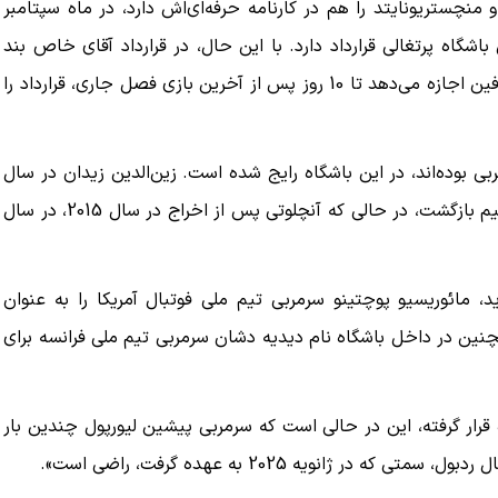
نچستریونایتد را هم در کارنامه حرفه‌ای‌اش دارد، در ماه سپتامبر
هده‌دار شد و تا ماه ژوئن 2027 هم با این باشگاه پرتغالی قرارداد دارد. با این حال، در قرارداد آقای خاص بند
فسخی در حدود 3 میلیون یورو وجود دارد که به هر یک از طرفین اجازه می‌دهد تا 10 روز پس از آخرین بازی فصل جاری، قرارداد را
کنیم، اما
ببینید| لحظه بمباران خیابان فردوسی در جنگ ۴۰
روزه از زاویه جدید
۱۲ مرداد ۱۴۰۵
ربی بوده‌اند، در این باشگاه رایج شده است. زین‌الدین زیدان در سال
2019 یک سال پس از جدایی از این تیم، به روی نیمکت این تیم بازگشت، در حالی که آنچلوتی پس از اخراج در سال 2015، در سال
د، مائوریسیو پوچتینو سرمربی تیم ملی فوتبال آمریکا را به عنوان
مچنین در داخل باشگاه نام دیدیه دشان سرمربی تیم ملی فرانسه برای
رار گرفته، این در حالی است که سرمربی پیشین لیورپول چندین بار
ژانویه 2025 به عهده گرفت، راضی است».