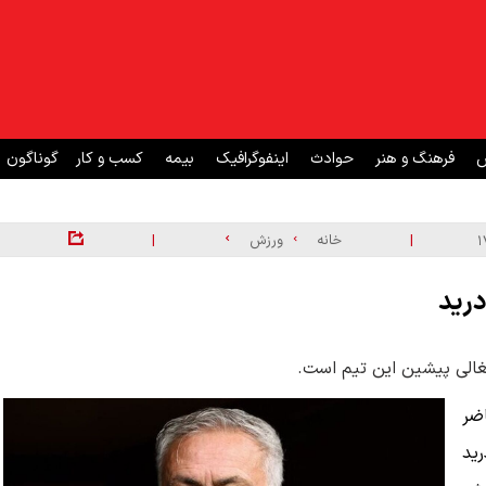
ش
فرهنگ و هنر
حوادث
اینفوگرافیک
بیمه
کسب و کار
گوناگون
|
|
خانه
ورزش
درید
غالی پیشین این تیم است.
ضر
رید