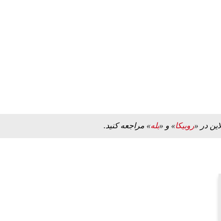
این در «
روبیکا
» و «
بله
» مراجعه کنید.