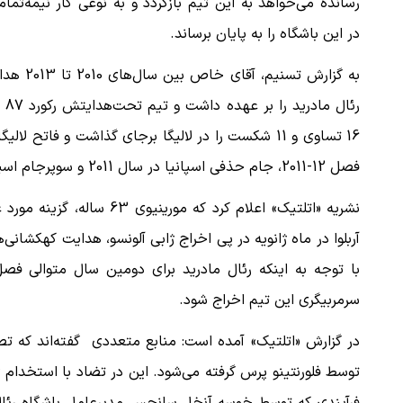
رسانده می‌خواهد به این تیم بازگردد و به نوعی کار نیمه‌تم
در این باشگاه را به پایان برساند.
به گزارش تسنیم، آقای خاص بین سا
رئال مادرید 
16 تساوی و 11 شکست را در لالیگا برجای گذاشت و فاتح لالیگ
فصل 12-2011، جام حذفی اسپانیا در سال 2011 و سوپرجام اسپانیا در سال 2012 شد.
نشریه «اتلتیک» اعلام کرد که
آربلوا در ماه ژانویه در پی اخراج ژابی آلونسو، هدایت کهکشانی‌ه
با توجه به اینکه رئال مادرید برای دومین سال متوالی فص
سرمربیگری این تیم اخراج شود.
در گزارش «اتلتیک» آمده است: منابع متعددی گفته‌اند که ت
توسط فلورنتینو پرس گرفته می‌شود. این در تضاد با استخدام ژ