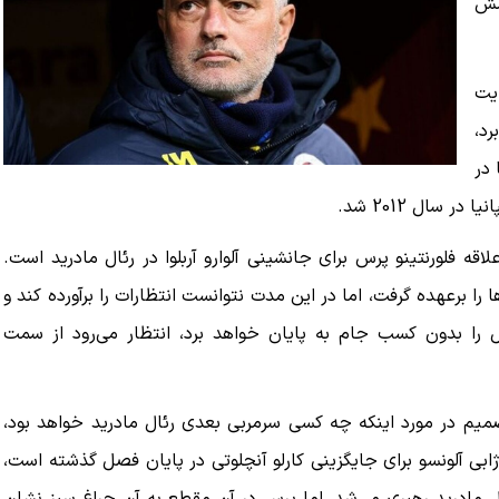
امش
ل‌های 2010 تا 2013 هدایت
را بر عهده داشت و تیم تحت‌هدایتش رکورد 87 برد،
ا در
 مورینیوی 63 ساله، گزینه مورد علاقه فلورنتینو پرس برای جانشینی آلوارو آربلوا در رئال مادرید است.
ا را برعهده گرفت، اما در این مدت نتوانست انتظارات را برآورده کند و
ل را بدون کسب جام به پایان خواهد برد، انتظار می‌رود از سمت
صمیم در مورد اینکه چه کسی سرمربی بعدی رئال مادرید خواهد بود،
ابی آلونسو برای جایگزینی کارلو آنچلوتی در پایان فصل گذشته است،