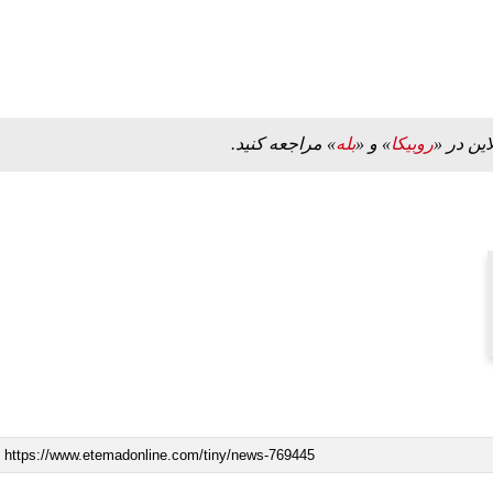
این در «
روبیکا
» و «
بله
» مراجعه کنید.