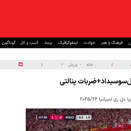
ش
فرهنگ و هنر
حوادث
اینفوگرافیک
بیمه
کسب و کار
گوناگون
|
|
خانه
ورزش
ال‌سوسیداد+ضربات پنالتی