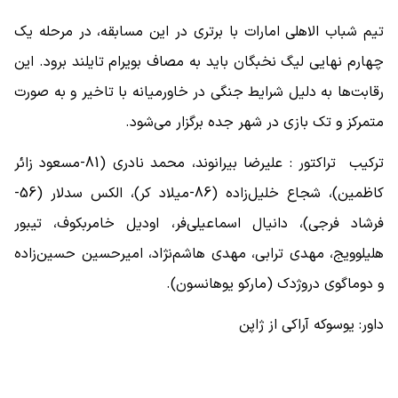
تیم شباب الاهلی امارات با برتری در این مسابقه، در مرحله یک
چهارم نهایی لیگ نخبگان باید به مصاف بویرام تایلند برود. این
رقابت‌ها به دلیل شرایط جنگی در خاورمیانه با تاخیر و به صورت
متمرکز و تک بازی در شهر جده برگزار می‌شود.
ترکیب تراکتور : علیرضا بیرانوند، محمد نادری (81-مسعود زائر
کاظمین)، شجاع خلیل‌زاده (86-میلاد کر)، الکس سدلار (56-
فرشاد فرجی)، دانیال اسماعیلی‌فر، اودیل خامربکوف، تیبور
هلیلوویج، مهدی ترابی، مهدی هاشم‌نژاد، امیرحسین حسین‌زاده
و دوماگوی دروژدک (مارکو یوهانسون).
داور: یوسوکه آراکی از ژاپن