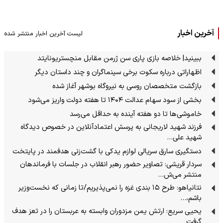
آخرین اخبار
لیست آخرین اخبار منتشر شده
ببینید| خلاصه بازی پاری سن ژرمن مقابل منچستریونایتد
اظهاراتی درباره سکوت برخی سینماگران و چند داستان دیگر
بازگشت متخصصان روسی به نیروگاه بوشهر آغاز شده
بخشی از سود سهام عدالت ۱۴۰۴ تا هفته دولت واریز می‌شود
خاموشی‌ها تا دو هفته آینده به حداقل می‌رسد
فرزند شهید لاریجانی به پرسش اعتمادآنلاین در خصوص دیدگاه
شهید علی…
دستگیری سارق سریالی لوازم یدکی با گشت‌زنی هدفمند در پایتخت
سردار قریشی: تصاویر حضور رهبر انقلاب در جلسات با فرماندهان
منتشر می‌ش…
نتانیاهو: طرح ۱۵ بندی غزه را نمی‌پذیریم/تا زمانی که نخست‌وزیر
باشم،…
یحیی سریع: ارتش یمن مزدوران وابسته به عربستان را در تعز هدف
گرفت