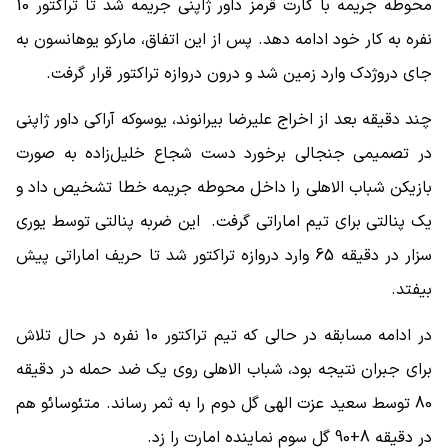
محوطه جریمه با کارت قرمز داور ژاپنی جریمه شد تا تراکتور 10
نفره به کار خود ادامه دهد. پس از این اتفاق، مارکو یوهانسون به
جای دروژدک وارد زمین شد و درون دروازه تراکتور قرار گرفت.
چند دقیقه بعد از اخراج علیرضا بیرانوند، یوسوکه آراکی داور ژاپنی
در تصمیمی جنجالی برخورد دست شجاع خلیل‌زاده به صورت
بازیکن شباب الاهلی را داخل محوطه جریمه خطا تشخیص داد و
یک پنالتی برای تیم اماراتی گرفت. این ضربه پنالتی توسط یوری
سزار در دقیقه 65 وارد دروازه تراکتور شد تا حریف اماراتی پیش
بیفتد.
در ادامه مسابقه در حالی که تیم تراکتور 10 نفره در حال تلاش
برای جبران نتیجه بود، شباب الاهلی روی یک ضد حمله در دقیقه
80 توسط سعید عزت الهی گل دوم را به ثمر رساند. متئوسائو هم
در دقیقه 8+90 گل سوم نماینده امارت را زد.