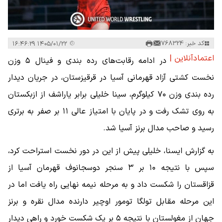
کد خبر: 768324
۱۴۰۵/۰۱/۲۲ ۱۶:۴۶:۲۹
اعتمادآنلاین |
در ادامه رقابت‌های رده بندی و فینال ۵ وزن
نخست کشتی آزاد قهرمانی آسیا در قرقیزستان، در جریان دیدار
رده بندی وزن ۷۰ کیلوگرم، سینا خلیلی برابر یاراشف از ازبکستان
به روی تشک رفت و در پایان با امتیاز عالی ۱۱ بر صفر به برتری
رسید و صاحب مدال برنز آسیا شد.
به گزارش ایسنا، خلیلی پیش از این در دور نخست استراحت کرد،
سپس با نتیجه ۱۰ بر ۳ سنجر دوسجانوف قهرمان آسیا از
قزاقستان را شکست داد و به مرحله نیمه نهایی راه یافت اما در
این مرحله مقابل تولگا تومور اوچیر دارنده مدال نقره و برنز
جهان از مغولستان با نتیجه ۵ بر یک شکست خورد و راهی دیدار