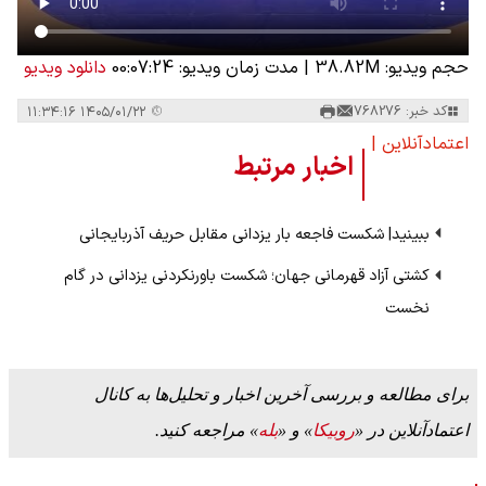
حجم ویدیو: 38.82M
|
مدت زمان ویدیو: 00:07:24
دانلود ویدیو
کد خبر: 768276
۱۴۰۵/۰۱/۲۲ ۱۱:۳۴:۱۶
اعتمادآنلاین |
اخبار مرتبط
ببینید| شکست فاجعه بار یزدانی مقابل حریف آذربایجانی
کشتی آزاد قهرمانی جهان؛ شکست باورنکردنی یزدانی در گام
نخست
برای مطالعه و بررسی آخرین اخبار و تحلیل‌ها به کانال
اعتمادآنلاین در «
روبیکا
» و «
بله
» مراجعه کنید.