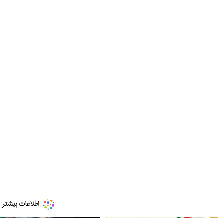
مز منوط به
ببینید| ویدئویی جدید از لحظه زلزله ۷.۱ ریشتری
"کوماموتو" ژاپن ۹ روز…
۱۶ مرداد ۱۴۰۵