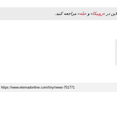
این در «
روبیکا
» و «
بله
» مراجعه کنید.