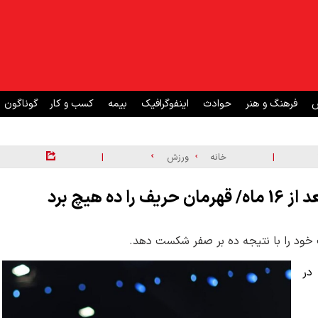
ش
فرهنگ و هنر
حوادث
اینفوگرافیک
بیمه
کسب و کار
گوناگون
|
|
خانه
ورزش
 هیچ برد
 خود را با نتیجه ده بر صفر شکست دهد.
 در