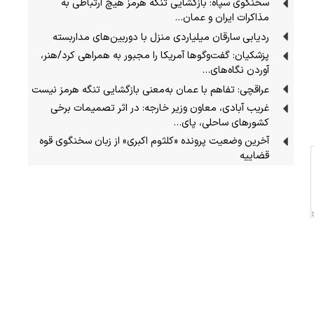
سخنگوی سپاه: بازگشایی تنگه هرمز هیچ ارتباطی به
مذاکرات ایران و عمان…
ردیابی سارقان میلیاردی منزل با دوربین‌های مداربسته
پزشکیان: گفت‌وگوها آمریکا را مجبور به همراهی کرد/هنر،
آوردن نگاه‌های…
عراقچی: تفاهم با عمان به‌معنی بازگشایی تنگه هرمز نیست
غریب آبادی، معاون وزیر خارجه: در اثر تصمیمات برخی
کشورهای ساحلی، پای…
آخرین وضعیت پرونده «کلثوم اکبری» از زبان سخنگوی قوه
قضاییه