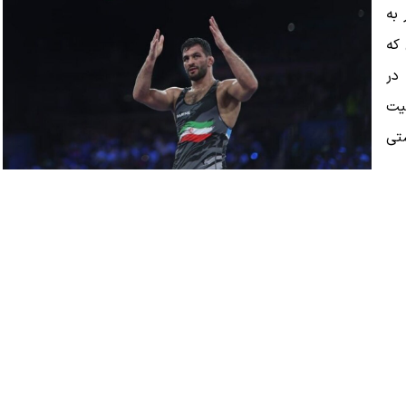
 به
دانی که
در
یت
شتی