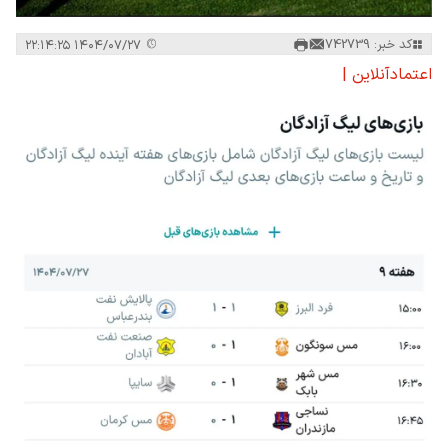
کد خبر: 742739
۱۴۰۴/۰۷/۲۷ ۲۲:۱۴:۲۵
اعتمادآنلاین |