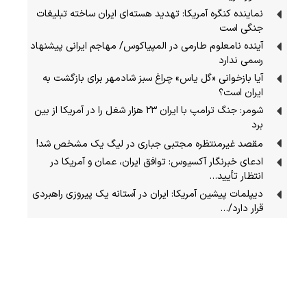
نماینده کنگره آمریکا: تهدید هسته‌ای ایران ساخته تبلیغات
جنگی است
آینده نامعلوم طارمی در المپیاکوس/ مهاجم ایرانی پیشنهاد
رسمی ندارد
آیا بازخوانی «گل یاس» چراغ سبز شادمهر برای بازگشت به
ایران است؟
شومر: جنگ ترامپ با ایران ۲۳ هزار شغل را در آمریکا از بین
برد
مقصد غیرمنتظره مجتبی جباری در لیگ یک مشخص شد!
ادعای خبرنگار آکسیوس: توافق ایران، عمان و آمریکا در
انتظار تأیید…
دیپلمات پیشین آمریکا: ایران در آستانه یک پیروزی راهبردی
قرار دارد/…