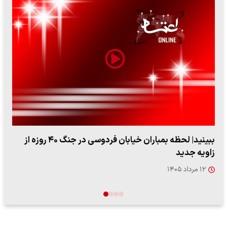
ببینید| ویدئویی جدید از لحظه زلزله ۷.۱ ریشتری
"کوماموتو" ژاپن ۹ روز…
۱۶ مرداد ۱۴۰۵