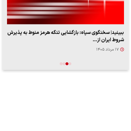
ببینید| ویدئویی جدید از لحظه زلزله ۷.۱ ریشتری
"کوماموتو" ژاپن ۹ روز…
۱۶ مرداد ۱۴۰۵
…