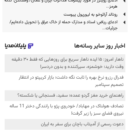
ادعای رویترز در مورد پیشرفت مذاکرات ایران و عمان/ واشنگتن: تنگه
هرمز…
رونالد آرائوخو به لیورپول پیوست
ادعای ریاض: اسناد و مدارک حمله از خاک عراق را تحویل داده‌ایم/
جزئیات…