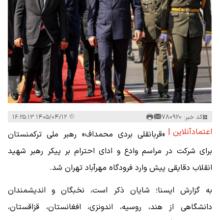
کد خبر: 780920
۱۴۰۵/۰۴/۱۲ ۱۶:۲۵:۱۳
اعتمادآنلاین |
«قربانقلی بردی محمداف» رهبر ملی ترکمنستان
برای شرکت در مراسم وادع و ادای احترام بر پیکر رهبر شهید
انقلاب دقایقی پیش وارد فرودگاه مهرآباد تهران شد.
به گزارش ایسنا؛ شایان ذکر است، نخبگان و اندیشمندان
دانشگاهی از هند، روسیه، اندونزی، افغانستان، قزاقستان،