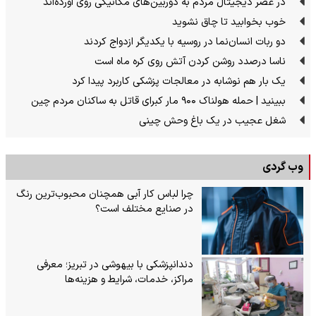
در عصر دیجیتال مردم به دوربین‌های مکانیکی روی آورده‌اند
خوب بخوابید تا چاق نشوید
دو ربات انسان‌نما در روسیه با یکدیگر ازدواج کردند
ناسا درصدد روشن کردن آتش روی کره ماه است
یک بار هم نوشابه در معالجات پزشکی کاربرد پیدا کرد
ببینید | حمله هولناک ۹۰۰ مار کبرای قاتل به ساکنان مردم چین
شغل عجیب در یک باغ وحش چینی
وب گردی
چرا لباس کار آبی همچنان محبوب‌ترین رنگ
در صنایع مختلف است؟
دندانپزشکی با بیهوشی در تبریز؛ معرفی
مراکز، خدمات، شرایط و هزینه‌ها