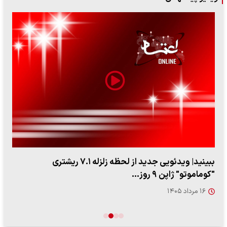
ببینید| ویدئویی جدید از لحظه زلزله ۷.۱ ریشتری
"کوماموتو" ژاپن ۹ روز…
۱۶ مرداد ۱۴۰۵