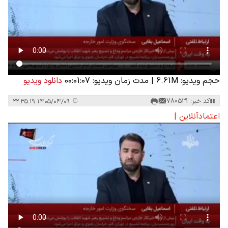
حجم ویدیو: 6.61M
|
مدت زمان ویدیو: 00:01:07
دانلود ویدیو
کد خبر: 780531
۱۴۰۵/۰۴/۰۹ ۲۲:۳۵:۱۹
اعتمادآنلاین |