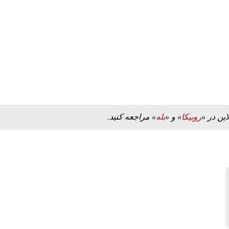
کنیم، اما
ببینید| لحظه بمباران خیابان فردوسی در جنگ ۴۰
روزه از زاویه جدید
۱۲ مرداد ۱۴۰۵
این در «
روبیکا
» و «
بله
» مراجعه کنید.