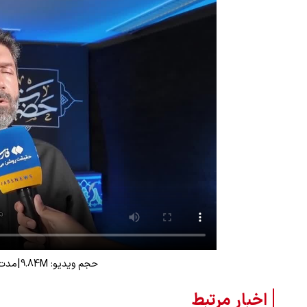
|
حجم ویدیو: 9.84M
مدت زم
اخبار مرتبط