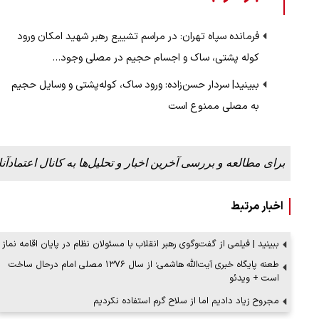
فرمانده سپاه تهران: در مراسم تشییع رهبر شهید امکان ورود
 لحظه حمله به بیت
پزشکیان: از حد و حدود خودمان دفاع می‌
کوله پشتی، ساک و اجسام حجیم در مصلی وجود…
به‌دنبال گسترش جنگ نیس…
ببینید| سردار حسن‌زاده: ورود ساک، کوله‌پشتی و وسایل حجیم
۱۳ مرداد ۱۴۰۵
به مصلی ممنوع است
برای مطالعه و بررسی آخرین اخبار و تحلیل‌ها به کانال اعتمادآنل
اخبار مرتبط
ببینید | فیلمی از گفت‌وگوی رهبر انقلاب با مسئولان نظام در پایان اقامه نماز
طعنه پایگاه خبری آیت‌الله هاشمی؛ از سال ۱۳۷۶ مصلی امام درحال ساخت
است + ویدئو
مجروح زیاد دادیم اما از سلاح گرم استفاده نکردیم