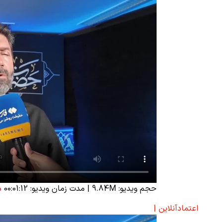
حجم ویدیو: 9.84M
|
مدت زمان ویدیو: 00:01:12
د
اعتمادآنلاین |