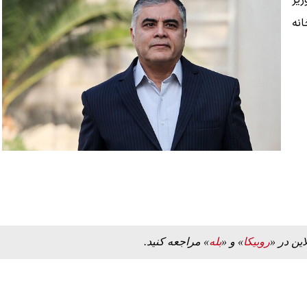
یر
انه
این در «
روبیکا
» و «
بله
» مراجعه کنید.