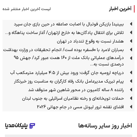
آخرین اخبار
لیست آخرین اخبار منتشر شده
ببینید| بازیکن فوتبال با اصابت صاعقه در حین بازی جان سپرد
تلاش برای انتقال پادگان‌ها به خارج ازتهران/ آغاز ساخت پناهگاه و…
هشدار نسبت به وقوع تندباد در تهران
بمباران لامرد با «فسفر» بوده است/ انجام تحقیقات در وزارت بهداشت
درآمدهای عملیاتی بانک ملت از 160 همت عبور کرد/ جهش 95
درصدی نسبت به…
دریاچه ارومیه جان گرفت؛ ورود بیش از ۴.۵ میلیارد مترمکعب آب
پیام تبریک مدیرعامل بانک رفاه کارگران به مناسبت روز خبرنگار
راننده ۸ ساله کامیون در محور شاهین شهر متوقف شد
حملات توپخانه‌ای و رخنه نظامیان اسرائیلی به جنوب لبنان
افشای نقشه ترور لیونل مسی در جام جهانی 2026