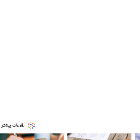
مز منوط به
ببینید| ویدئویی جدید از لحظه زلزله ۷.۱ ریشتری
"کوماموتو" ژاپن ۹ روز…
۱۶ مرداد ۱۴۰۵