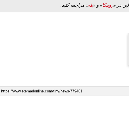
این در «
روبیکا
» و «
بله
» مراجعه کنید.