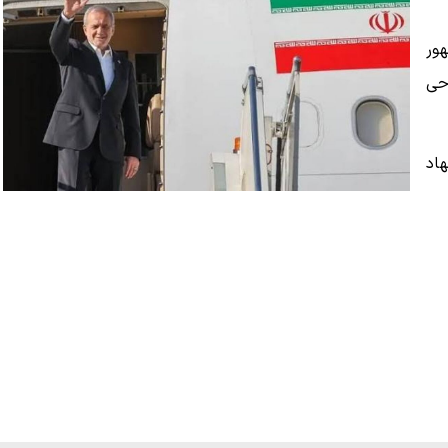
ور
حی
اد