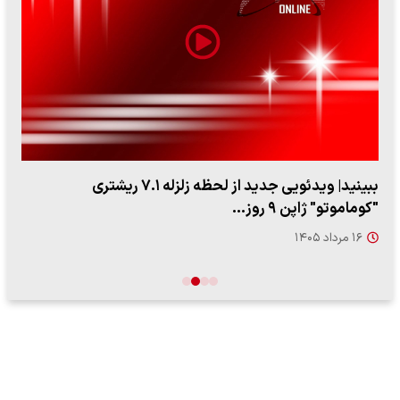
ببینید| ویدئویی جدید از لحظه زلزله ۷.۱ ریشتری
"کوماموتو" ژاپن ۹ روز…
۱۶ مرداد ۱۴۰۵