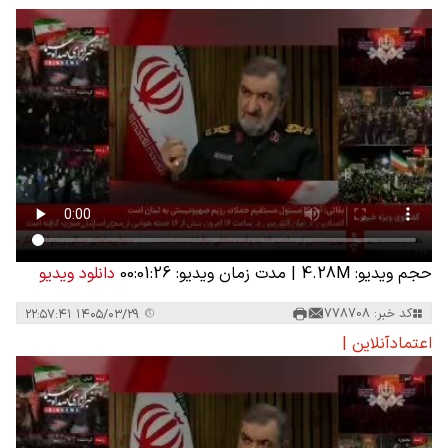
حجم ویدیو: 4.28M
|
مدت زمان ویدیو: 00:01:26
دانلود ویدیو
کد خبر: 778708
۱۴۰۵/۰۳/۲۹ ۲۲:۵۷:۴۱
اعتمادآنلاین |