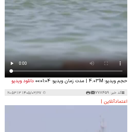
حجم ویدیو: 4.03M
|
مدت زمان ویدیو: 00:01:04
دانلود ویدیو
کد خبر: 778459
۱۴۰۵/۰۳/۲۷ ۲۰:۵۳:۱۳
اعتمادآنلاین |