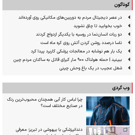
گوناگون
در عصر دیجیتال مردم به دوربین‌های مکانیکی روی آورده‌اند
خوب بخوابید تا چاق نشوید
دو ربات انسان‌نما در روسیه با یکدیگر ازدواج کردند
ناسا درصدد روشن کردن آتش روی کره ماه است
یک بار هم نوشابه در معالجات پزشکی کاربرد پیدا کرد
ببینید | حمله هولناک ۹۰۰ مار کبرای قاتل به ساکنان مردم چین
شغل عجیب در یک باغ وحش چینی
وب گردی
چرا لباس کار آبی همچنان محبوب‌ترین رنگ
در صنایع مختلف است؟
دندانپزشکی با بیهوشی در تبریز؛ معرفی