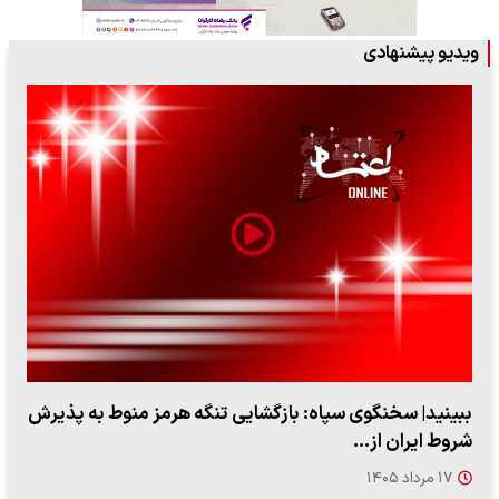
ویدیو پیشنهادی
ببینید| ویدئویی جدید از لحظه زلزله ۷.۱ ریشتری
"کوماموتو" ژاپن ۹ روز…
۱۶ مرداد ۱۴۰۵