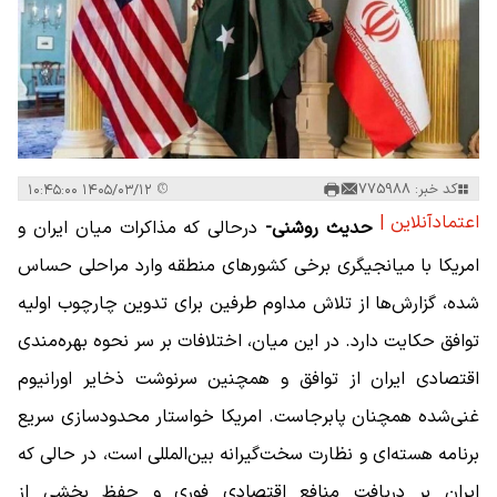
کد خبر: 775988
۱۴۰۵/۰۳/۱۲ ۱۰:۴۵:۰۰
اعتمادآنلاین |
حدیث روشنی-
درحالی که مذاکرات میان ایران و
امریکا با میانجیگری برخی کشورهای منطقه وارد مراحلی حساس
شده، گزارش‌ها از تلاش مداوم طرفین برای تدوین چارچوب اولیه
توافق حکایت دارد. در این میان، اختلافات بر سر نحوه بهره‌مندی
اقتصادی ایران از توافق و همچنین سرنوشت ذخایر اورانیوم
غنی‌شده همچنان پابرجاست. امریکا خواستار محدودسازی سریع
برنامه هسته‌ای و نظارت سخت‌گیرانه بین‌المللی است، در حالی که
ایران بر دریافت منافع اقتصادی فوری و حفظ بخشی از