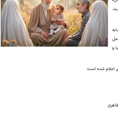
ن»
د،
به
مل
ا و
یر اعلام شده است:
اهری