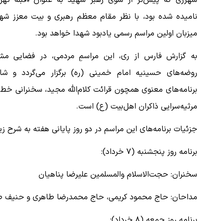
شهرری که پیش‌تر از سوی رهبر شهید به عنوان «قبله تهرا
نامیده شده بود، با نظر مقام معظم رهبری و بیت معزز شهی
میزبان اولین مراسم رسمی یادبود شهدا خواهد بود.
به گزارش فارس از ری، ​این مراسمِ مردمی، در فضایی مشا
روضه‌های حسینیه امام خمینی (ره) برگزار می‌گردد و شا
برنامه‌های معنوی همچون قرائت کلام‌الله مجید، سخنرانی خطب
مرثیه‌سرایی ذاکران اهل‌بیت (ع) است.
​جزئیات برنامه‌های این مراسم در دو روز پایانی هفته به شرح ز
​برنامه روز پنجشنبه (۷ خرداد):
​سخنران: حجت‌الاسلام والمسلمین علیرضا پناهیان
​مداحان: حاج محمود کریمی، حاج محمدرضا طاهری و حنیف ط
​برنامه روز جمعه (۸ خرداد):