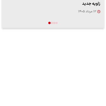
"کوماموتو" ژاپن ۹ روز…
۱۶ مرداد ۱۴۰۵