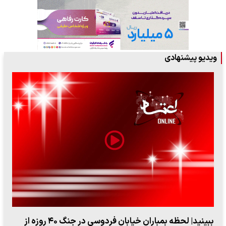
ویدیو پیشنهادی
ببینید| ویدئویی جدید از لحظه زلزله ۷.۱ ریشتری