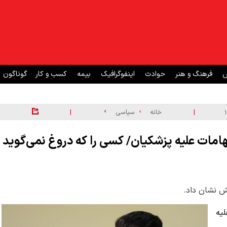
ش
فرهنگ و هنر
حوادث
اینفوگرافیک
بیمه
کسب و کار
گوناگون
|
|
خانه
سیاسی
امات علیه پزشکیان/ کسی را که دروغ نمی‌گوید
ش نشان داد.
یه