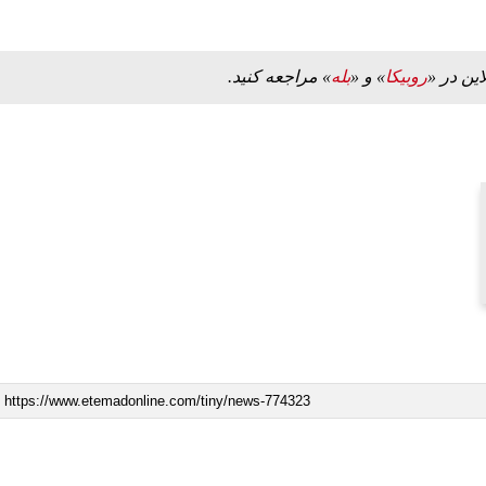
این در «
روبیکا
» و «
بله
» مراجعه کنید.