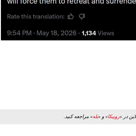
این در «
روبیکا
» و «
بله
» مراجعه کنید.