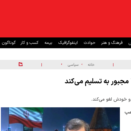
ش
فرهنگ و هنر
حوادث
اینفوگرافیک
بیمه
کسب و کار
گوناگون
|
|
خانه
سیاسی
مجبور به تسلیم می‌کند
 خودش لغو می‌کند.
مپ