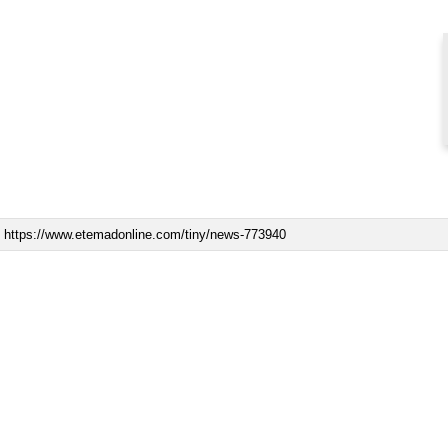
مز منوط به
ببینید| ویدئویی جدید از لحظه زلزله ۷.۱ ریشتری
"کوماموتو" ژاپن ۹ روز…
۱۶ مرداد ۱۴۰۵