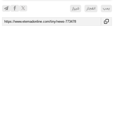
بمب
انفجار
شیراز