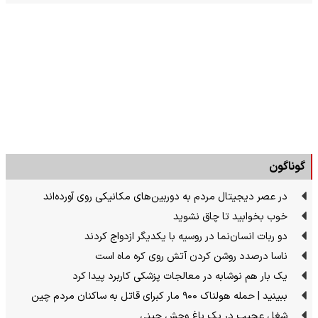
گوناگون
در عصر دیجیتال مردم به دوربین‌های مکانیکی روی آورده‌اند
خوب بخوابید تا چاق نشوید
دو ربات انسان‌نما در روسیه با یکدیگر ازدواج کردند
ناسا درصدد روشن کردن آتش روی کره ماه است
یک بار هم نوشابه در معالجات پزشکی کاربرد پیدا کرد
ببینید | حمله هولناک ۹۰۰ مار کبرای قاتل به ساکنان مردم چین
شغل عجیب در یک باغ وحش چینی