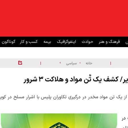
ش
فرهنگ و هنر
حوادث
اینفوگرافیک
بیمه
کسب و کار
گوناگون
|
|
خانه
سیاسی
کشف یک تٌن مواد و هلاکت ۳ شرور
 یک تن مواد مخدر در درگیری تکاوران پلیس با اشرار مسلح در کویر
ردیبهشت در