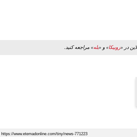
این در «
روبیکا
» و «
بله
» مراجعه کنید.