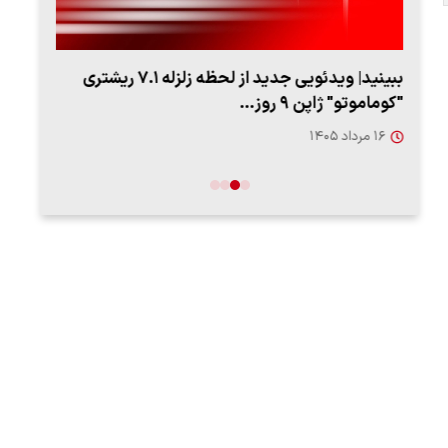
یدئویی جدید از لحظه زلزله ۷.۱ ریشتری
ببینید| روایت رئیس جمهور از لحظه حمله به بیت
رهبری
۱۴ مرداد ۱۴۰۵