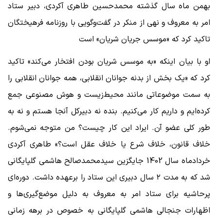
بهمن ماه سال گذشته محمدحسین طاهری آکردی، دبیر ستاد
امر به معروف و نهی از منکر در گفت‌وگویی با روزنامه فرهیختگان
تاکید کرد که «موسس جریان شریان» است
او با بیان اینکه «به موسس شریان بودن افتخار می‌کند» تاکید
کرد که «یک بخش از بدنه جوانان انقلابی، همه جوانان انقلابی را
به ‌سمت موضوعاتی مانند محیط‌زیست و هوش مصنوعی جمع
کرده‌ایم و داریم کار می‌کنیم. بنده نه دبیرکل آنجا هستم و نه به
‌طور کلی عضو آن. ایراد این کار چیست؟ من متوجه نمی‌شوم.
خلاف قانون، خلاف شرع یا خلاف عقل است؟» طاهری آکردی
خردادماه سال 1402 جایگزین سیدمحمدصالح هاشمی گلپایگانی
شد که به مدت ۲ سال دبیری این ستاد را برعهده داشت. دوره‌ای
پرحاشیه برای ستاد امر به معروف به دلیل موضع‌گیری‌ها و
اظهارات جنجالی هاشمی گلپایگانی به خصوص در برهه زمانی