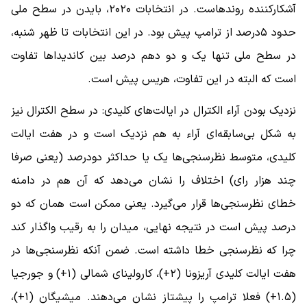
آشکار‌کننده روندهاست. در انتخابات ۲۰۲۰، بایدن در سطح ملی
حدود ۵‌درصد از ترامپ پیش بود. در این انتخابات تا ظهر شنبه،
در سطح ملی تنها یک و دو دهم درصد بین کاندیداها تفاوت
است که البته در این تفاوت، هریس پیش است.
نزدیک بودن آراء الکترال در ایالت‌های کلیدی: در سطح الکترال نیز
به شکل بی‌سابقه‌ای آراء به هم نزدیک است و در هفت ایالت
کلیدی، متوسط نظرسنجی‌ها یک یا حداکثر دو‌درصد (یعنی صرفا
چند هزار رای) اختلاف را نشان می‌دهد که آن هم در دامنه
خطای نظرسنجی‌ها قرار می‌گیرد. یعنی ممکن است همان که دو
درصد پیش است در نتیجه نهایی، میدان را به رقیب واگذار کند
چرا که نظرسنجی خطا داشته است. ضمن آنکه نظرسنجی‌ها در
هفت ایالت کلیدی آریزونا (۲+)، کارولینای شمالی (۱+) و جورجیا
(۱.۵+) فعلا ترامپ را پیشتاز نشان می‌دهند. میشیگان (۱+)،