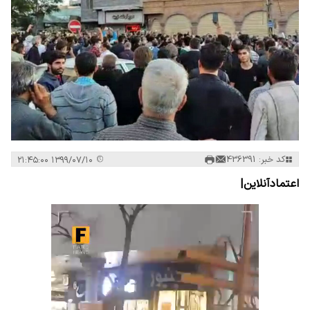
کد خبر: 436391
۱۳۹۹/۰۷/۱۰ ۲۱:۴۵:۰۰
اعتمادآنلاین|