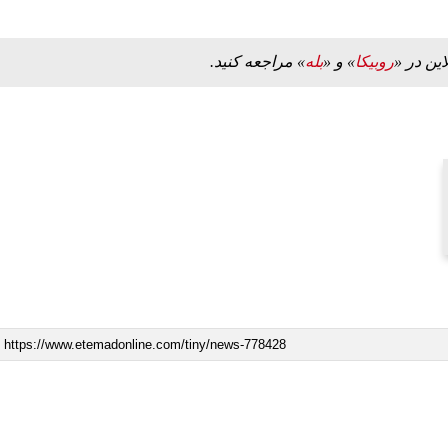
این در «
روبیکا
» و «
بله
» مراجعه کنید.