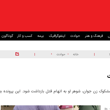
ش
فرهنگ و هنر
حوادث
اینفوگرافیک
بیمه
کسب و کار
گوناگون
|
|
خانه
حوادث
ت
کوک زن جوان، شوهر او به اتهام قتل بازداشت شود. این پرونده به
تا