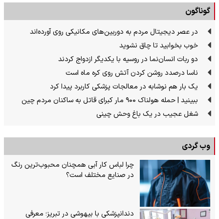
گوناگون
در عصر دیجیتال مردم به دوربین‌های مکانیکی روی آورده‌اند
خوب بخوابید تا چاق نشوید
دو ربات انسان‌نما در روسیه با یکدیگر ازدواج کردند
ناسا درصدد روشن کردن آتش روی کره ماه است
یک بار هم نوشابه در معالجات پزشکی کاربرد پیدا کرد
ببینید | حمله هولناک ۹۰۰ مار کبرای قاتل به ساکنان مردم چین
شغل عجیب در یک باغ وحش چینی
وب گردی
چرا لباس کار آبی همچنان محبوب‌ترین رنگ
در صنایع مختلف است؟
دندانپزشکی با بیهوشی در تبریز؛ معرفی