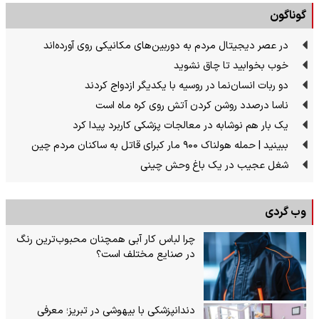
گوناگون
در عصر دیجیتال مردم به دوربین‌های مکانیکی روی آورده‌اند
خوب بخوابید تا چاق نشوید
دو ربات انسان‌نما در روسیه با یکدیگر ازدواج کردند
ناسا درصدد روشن کردن آتش روی کره ماه است
یک بار هم نوشابه در معالجات پزشکی کاربرد پیدا کرد
ببینید | حمله هولناک ۹۰۰ مار کبرای قاتل به ساکنان مردم چین
شغل عجیب در یک باغ وحش چینی
وب گردی
چرا لباس کار آبی همچنان محبوب‌ترین رنگ
در صنایع مختلف است؟
دندانپزشکی با بیهوشی در تبریز؛ معرفی